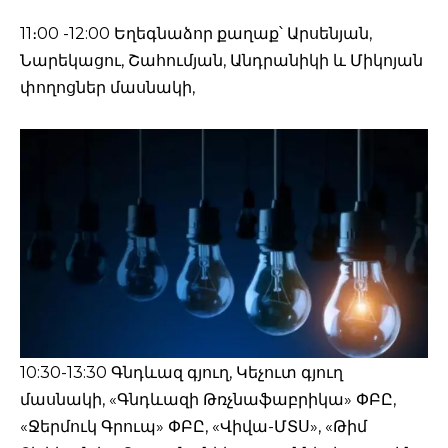
11։00 -12:00 Եղեգնաձոր քաղաք՝ Արսենյան,
Նարեկացու, Շահումյան, Անդրանիկի և Միկոյան
փողոցներ մասնակի,
10:30-13:30 Գնդևազ գյուղ, Կեչուտ գյուղ
մասնակի, «Գնդևազի Թռչնաֆաբրիկա» ՓԲԸ,
«Ջերմուկ Գրուպ» ՓԲԸ, «Վիվա-ՄՏՍ», «Թիմ