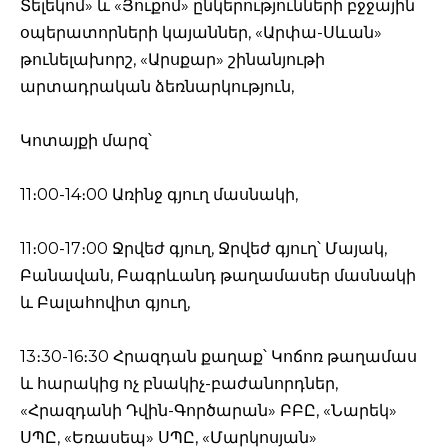
Տելեկոմ» և «Յուքոմ» ընկերությունների բջջային
օպերատորների կայաններ, «Արփա-Սևան»
թունելախորշ, «Արսքար» շինանյութի
արտադրական ձեռնարկություն,
Կոտայքի մարզ՝
11։00-14։00 Առինջ գյուղ մասնակի,
11։00-17։00 Ջրվեժ գյուղ, Ջրվեժ գյուղ՝ Մայակ,
Բանավան, Բագրևանդ թաղամասեր մասնակի
և Բալահովիտ գյուղ,
13։30-16։30 Հրազդան քաղաք՝ Կոճոռ թաղամաս
և հարակից ոչ բնակիչ-բաժանորդներ,
«Հրազդանի Դվին-Գործարան» ԲԲԸ, «Նարեկ»
ՍՊԸ, «Եռասեպ» ՍՊԸ, «Մարկոսյան»