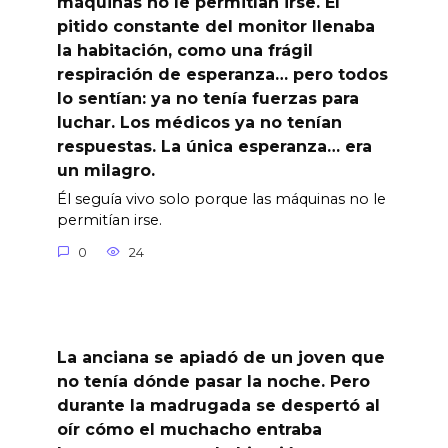
máquinas no le permitían irse. El
pitido constante del monitor llenaba
la habitación, como una frágil
respiración de esperanza… pero todos
lo sentían: ya no tenía fuerzas para
luchar. Los médicos ya no tenían
respuestas. La única esperanza… era
un milagro.
Él seguía vivo solo porque las máquinas no le
permitían irse.
0
24
La anciana se apiadó de un joven que
no tenía dónde pasar la noche. Pero
durante la madrugada se despertó al
oír cómo el muchacho entraba