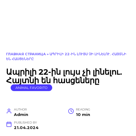
ГЛАВНАЯ СТРАНИЦА
»
ԱՊՐԻԼԻ 22-ԻՆ ԼՈՒՅՍ ՉԻ ԼԻՆԵԼՈՒ․ ՀԱՅՏՆԻ
ԵՆ ՀԱՍՑԵՆԵՐԸ
Ապրիլի 22-ին լույս չի լինելու․
Հայտնի են հասցեները
ANIMAL FAVORITO
AUTHOR
READING
Admin
10 min
PUBLISHED BY
21.04.2024