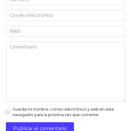
*
Correo
electrónico
*
Web
Comentario
Guarda mi nombre, correo electrónico y web en este
navegador para la próxima vez que comente.