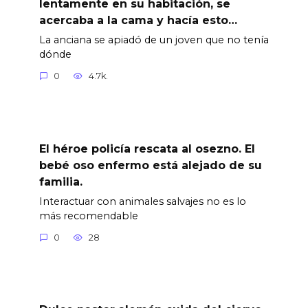
lentamente en su habitación, se
acercaba a la cama y hacía esto…
La anciana se apiadó de un joven que no tenía
dónde
0
4.7k.
El héroe policía rescata al osezno. El
bebé oso enfermo está alejado de su
familia.
Interactuar con animales salvajes no es lo
más recomendable
0
28