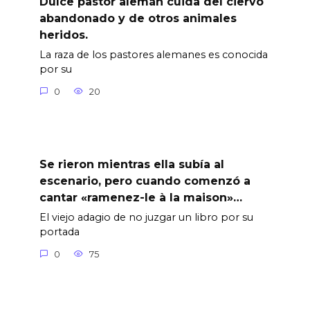
Dulce pastor alemán cuida del ciervo
abandonado y de otros animales
heridos.
La raza de los pastores alemanes es conocida
por su
0
20
Se rieron mientras ella subía al
escenario, pero cuando comenzó a
cantar «ramenez-le à la maison»…
El viejo adagio de no juzgar un libro por su
portada
0
75