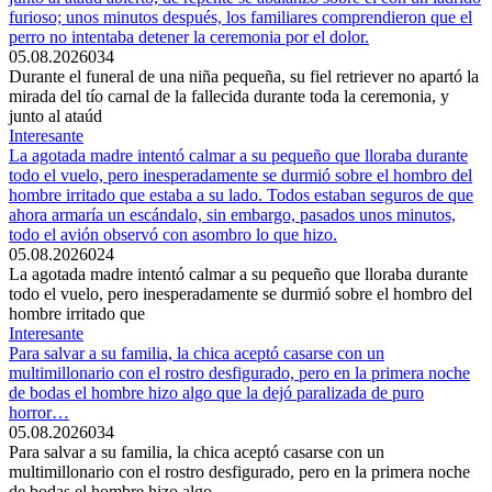
furioso; unos minutos después, los familiares comprendieron que el
perro no intentaba detener la ceremonia por el dolor.
05.08.2026
0
34
Durante el funeral de una niña pequeña, su fiel retriever no apartó la
mirada del tío carnal de la fallecida durante toda la ceremonia, y
junto al ataúd
Interesante
La agotada madre intentó calmar a su pequeño que lloraba durante
todo el vuelo, pero inesperadamente se durmió sobre el hombro del
hombre irritado que estaba a su lado. Todos estaban seguros de que
ahora armaría un escándalo, sin embargo, pasados unos minutos,
todo el avión observó con asombro lo que hizo.
05.08.2026
0
24
La agotada madre intentó calmar a su pequeño que lloraba durante
todo el vuelo, pero inesperadamente se durmió sobre el hombro del
hombre irritado que
Interesante
Para salvar a su familia, la chica aceptó casarse con un
multimillonario con el rostro desfigurado, pero en la primera noche
de bodas el hombre hizo algo que la dejó paralizada de puro
horror…
05.08.2026
0
34
Para salvar a su familia, la chica aceptó casarse con un
multimillonario con el rostro desfigurado, pero en la primera noche
de bodas el hombre hizo algo