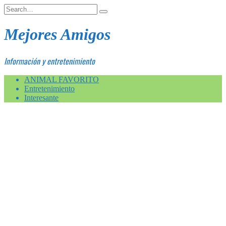
Skip
Search
to
for:
content
Mejores Amigos
Información y entretenimiento
ANIMAL FAVORITO
Entretenimiento
Interesante