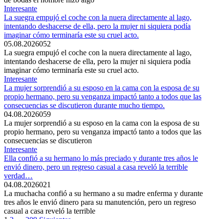
Interesante
La suegra empujó el coche con la nuera directamente al lago,
intentando deshacerse de ella, pero la mujer ni siquiera podía
imaginar cómo terminaría este su cruel acto.
05.08.2026
0
52
La suegra empujó el coche con la nuera directamente al lago,
intentando deshacerse de ella, pero la mujer ni siquiera podía
imaginar cómo terminaría este su cruel acto.
Interesante
La mujer sorprendió a su esposo en la cama con la esposa de su
propio hermano, pero su venganza impactó tanto a todos que las
consecuencias se discutieron durante mucho tiempo.
04.08.2026
0
59
La mujer sorprendió a su esposo en la cama con la esposa de su
propio hermano, pero su venganza impactó tanto a todos que las
consecuencias se discutieron
Interesante
Ella confió a su hermano lo más preciado y durante tres años le
envió dinero, pero un regreso casual a casa reveló la terrible
verdad…
04.08.2026
0
21
La muchacha confió a su hermano a su madre enferma y durante
tres años le envió dinero para su manutención, pero un regreso
casual a casa reveló la terrible