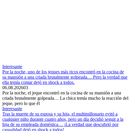
Interesante
Por la noche, uno de los jeques más ricos encontró en la cocina de
su mansión a una criada brutalmente golpeada… Pero la verdad que
ella temía contar dejó en shock a todos.
06.08.2026
0
3
Por la noche, el jeque encontró en la cocina de su mansión a una
criada brutalmente golpeada… La chica temía mucho la reacción del
jeque, pero lo que él
Interesante
Tras la muerte de su esposa y su hija, el multimillonario evitó a
cualquier niño durante cuatro años, pero un día decidió seguir a la
hija de su empleada doméstica… ¡La verdad que descubrió por
casualidad dejó en shock a todos!