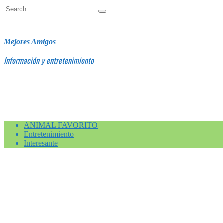
Skip
Search
to
for:
content
Mejores Amigos
Información y entretenimiento
ANIMAL FAVORITO
Entretenimiento
Interesante