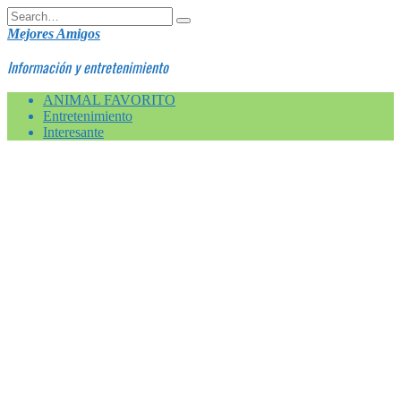
Skip
Search
to
for:
Mejores Amigos
content
Información y entretenimiento
ANIMAL FAVORITO
Entretenimiento
Interesante