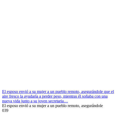
El esposo envió a su mujer a un pueblo remoto, asegurándole que el
aire fresco la ayudaría a perder peso, mientras él soñaba con una
nueva vida junto a su joven secretaria…
El esposo envió a su mujer a un pueblo remoto, asegurándole
0
39