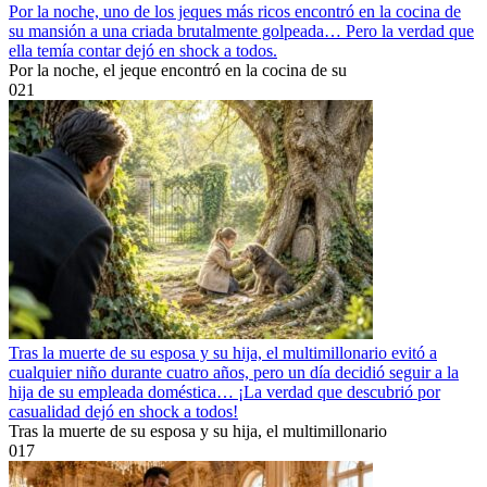
Por la noche, uno de los jeques más ricos encontró en la cocina de
su mansión a una criada brutalmente golpeada… Pero la verdad que
ella temía contar dejó en shock a todos.
Por la noche, el jeque encontró en la cocina de su
0
21
Tras la muerte de su esposa y su hija, el multimillonario evitó a
cualquier niño durante cuatro años, pero un día decidió seguir a la
hija de su empleada doméstica… ¡La verdad que descubrió por
casualidad dejó en shock a todos!
Tras la muerte de su esposa y su hija, el multimillonario
0
17