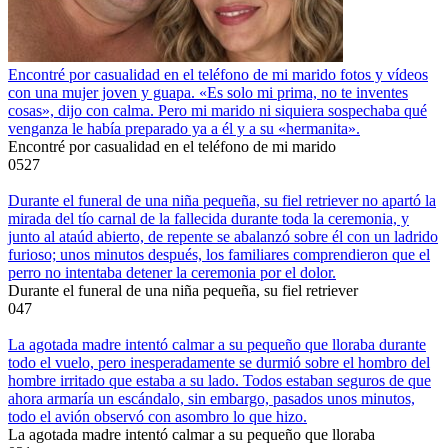
Encontré por casualidad en el teléfono de mi marido fotos y vídeos
con una mujer joven y guapa. «Es solo mi prima, no te inventes
cosas», dijo con calma. Pero mi marido ni siquiera sospechaba qué
venganza le había preparado ya a él y a su «hermanita».
Encontré por casualidad en el teléfono de mi marido
0
527
Durante el funeral de una niña pequeña, su fiel retriever no apartó la
mirada del tío carnal de la fallecida durante toda la ceremonia, y
junto al ataúd abierto, de repente se abalanzó sobre él con un ladrido
furioso; unos minutos después, los familiares comprendieron que el
perro no intentaba detener la ceremonia por el dolor.
Durante el funeral de una niña pequeña, su fiel retriever
0
47
La agotada madre intentó calmar a su pequeño que lloraba durante
todo el vuelo, pero inesperadamente se durmió sobre el hombro del
hombre irritado que estaba a su lado. Todos estaban seguros de que
ahora armaría un escándalo, sin embargo, pasados unos minutos,
todo el avión observó con asombro lo que hizo.
La agotada madre intentó calmar a su pequeño que lloraba