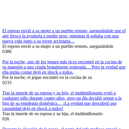
El esposo envió a su mujer a un pueblo remoto, asegurándole que el
aire fresco la ayudaría a perder peso, mientras él soñaba con una
nueva vida junto a su joven secretaria…
El esposo envió a su mujer a un pueblo remoto, asegurándole
0
386
Por la noche, uno de los jeques más ricos encontró en la cocina de
su mansión a una criada brutalmente golpeada… Pero la verdad que
ella temía contar dejó en shock a todos.
Por la noche, el jeque encontró en la cocina de su
0
233
Tras la muerte de su esposa y su hija, el multimillonario evitó a
cualquier niño durante cuatro años, pero un día decidió seguir a la
hija de su empleada doméstica… ¡La verdad que descubrió por
casualidad dejó en shock a todos!
Tras la muerte de su esposa y su hija, el multimillonario
0
26