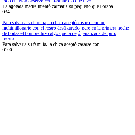
todo el avión observó con asombro lo que hizo.
La agotada madre intentó calmar a su pequeño que lloraba
0
34
Para salvar a su familia, la chica aceptó casarse con un
multimillonario con el rostro desfigurado, pero en la primera noche
de bodas el hombre hizo algo que la dejó paralizada de puro
horror…
Para salvar a su familia, la chica aceptó casarse con
0
100