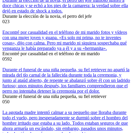
Durante la elección de la novia, el perro del jefe mafioso ignoró a
doce chicas y se echó a los pies de la camarera: la verdad sobre ella
dejó en estado de shock a todos.
Durante la elección de la novia, el perro del jefe
0
23
Encontré por casualidad en el teléfono de mi marido fotos y vídeos
con una mujer joven y guapa. «Es solo mi prima, no te inventes
cosas», dijo con calma. Pero mi marido ni siquiera sospechaba qué
venganza le había preparado ya a él y a su «hermanita».
Encontré por casualidad en el teléfono de mi marido
0
592
Durante el funeral de una niña pequeña, su fiel retriever no apartó la
mirada del tío carnal de la fallecida durante toda la ceremonia, y
junto al ataúd abierto, de repente se abalanzó sobre él con un ladrido
furioso; unos minutos después, los familiares comprendieron que el
perro no intentaba detener la ceremonia por el dolor.
Durante el funeral de una niña pequeña, su fiel retriever
0
50
La agotada madre intentó calmar a su pequeño que lloraba durante
todo el vuelo, pero inesperadamente se durmió sobre el hombro del
hombre irritado que estaba a su lado. Todos estaban seguros de que
ahora armaría un escándalo, sin embargo, pasados unos minutos,