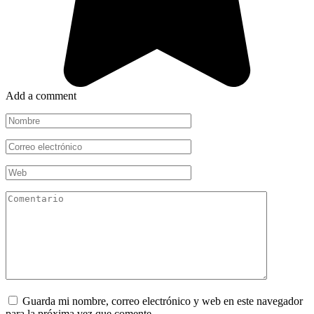
Add a comment
Nombre
*
Correo
electrónico
*
Web
Comentario
Guarda mi nombre, correo electrónico y web en este navegador
para la próxima vez que comente.