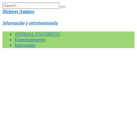
Skip
Search
to
for:
Mejores Amigos
content
Información y entretenimiento
ANIMAL FAVORITO
Entretenimiento
Interesante