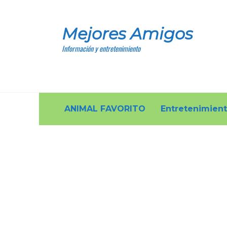
Skip
to
Mejores Amigos
content
Información y entretenimiento
ANIMAL FAVORITO
Entretenimien