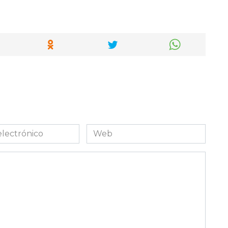
Web
co