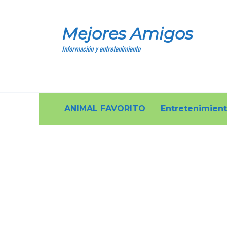
Skip
to
Mejores Amigos
content
Información y entretenimiento
ANIMAL FAVORITO
Entretenimien