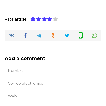
Rate article
Add a comment
Nombre
*
Correo
electrónico
*
Web