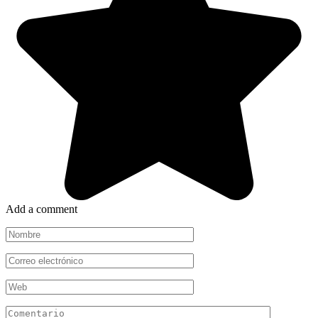
Add a comment
Nombre
*
Correo
electrónico
*
Web
Comentario