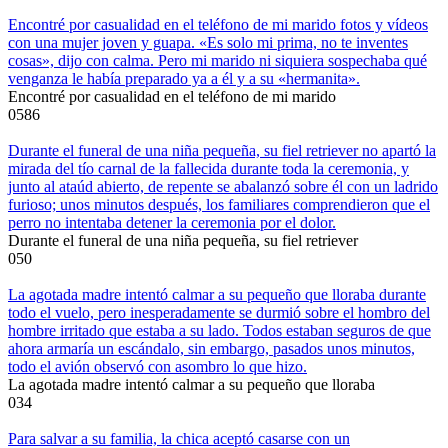
Encontré por casualidad en el teléfono de mi marido fotos y vídeos
con una mujer joven y guapa. «Es solo mi prima, no te inventes
cosas», dijo con calma. Pero mi marido ni siquiera sospechaba qué
venganza le había preparado ya a él y a su «hermanita».
Encontré por casualidad en el teléfono de mi marido
0
586
Durante el funeral de una niña pequeña, su fiel retriever no apartó la
mirada del tío carnal de la fallecida durante toda la ceremonia, y
junto al ataúd abierto, de repente se abalanzó sobre él con un ladrido
furioso; unos minutos después, los familiares comprendieron que el
perro no intentaba detener la ceremonia por el dolor.
Durante el funeral de una niña pequeña, su fiel retriever
0
50
La agotada madre intentó calmar a su pequeño que lloraba durante
todo el vuelo, pero inesperadamente se durmió sobre el hombro del
hombre irritado que estaba a su lado. Todos estaban seguros de que
ahora armaría un escándalo, sin embargo, pasados unos minutos,
todo el avión observó con asombro lo que hizo.
La agotada madre intentó calmar a su pequeño que lloraba
0
34
Para salvar a su familia, la chica aceptó casarse con un