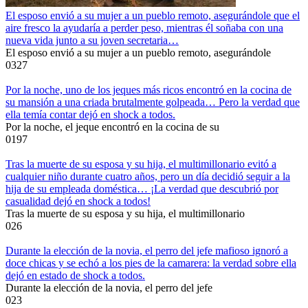
El esposo envió a su mujer a un pueblo remoto, asegurándole que el
aire fresco la ayudaría a perder peso, mientras él soñaba con una
nueva vida junto a su joven secretaria…
El esposo envió a su mujer a un pueblo remoto, asegurándole
0
327
Por la noche, uno de los jeques más ricos encontró en la cocina de
su mansión a una criada brutalmente golpeada… Pero la verdad que
ella temía contar dejó en shock a todos.
Por la noche, el jeque encontró en la cocina de su
0
197
Tras la muerte de su esposa y su hija, el multimillonario evitó a
cualquier niño durante cuatro años, pero un día decidió seguir a la
hija de su empleada doméstica… ¡La verdad que descubrió por
casualidad dejó en shock a todos!
Tras la muerte de su esposa y su hija, el multimillonario
0
26
Durante la elección de la novia, el perro del jefe mafioso ignoró a
doce chicas y se echó a los pies de la camarera: la verdad sobre ella
dejó en estado de shock a todos.
Durante la elección de la novia, el perro del jefe
0
23