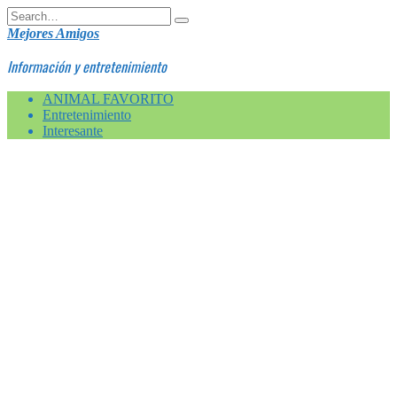
Skip
Search
to
for:
Mejores Amigos
content
Información y entretenimiento
ANIMAL FAVORITO
Entretenimiento
Interesante