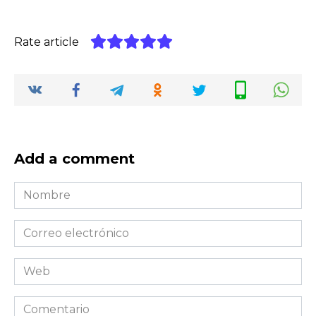
Rate article
Add a comment
Nombre
*
Correo
electrónico
*
Web
Comentario