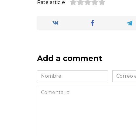
Rate article
Add a comment
Nombre
Correo
*
electróni
*
Comentario