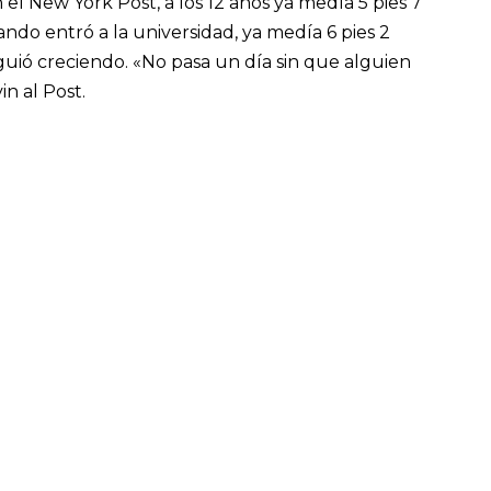
l New York Post, a los 12 años ya medía 5 pies 7
do entró a la universidad, ya medía 6 pies 2
uió creciendo. «No pasa un día sin que alguien
in al Post.