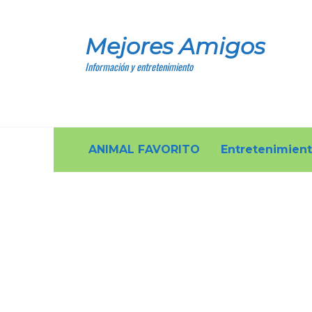
Skip
to
Mejores Amigos
content
Información y entretenimiento
ANIMAL FAVORITO
Entretenimien