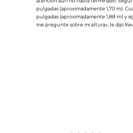
atención aún no había terminado. Según e
pulgadas (aproximadamente 1,70 m). Cuan
pulgadas (aproximadamente 1,88 m) y sig
me pregunte sobre mi altura», le dijo Kev