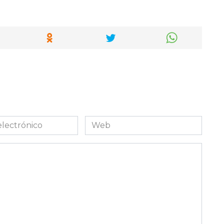
Web
co