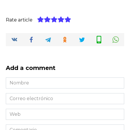
Rate article
Add a comment
Nombre
*
Correo
electrónico
*
Web
Comentario