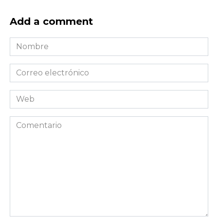
Add a comment
Nombre
*
Correo
electrónico
*
Web
Comentario