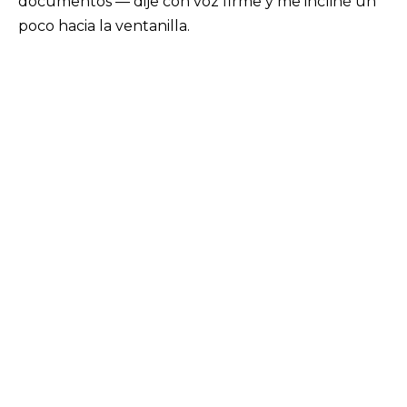
documentos — dije con voz firme y me incliné un
poco hacia la ventanilla.