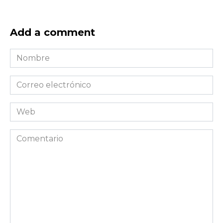
Add a comment
Nombre
*
Correo
electrónico
*
Web
Comentario