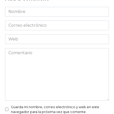
Nombre
*
Correo
electrónico
*
Web
Comentario
Guarda mi nombre, correo electrónico y web en este
navegador para la próxima vez que comente.