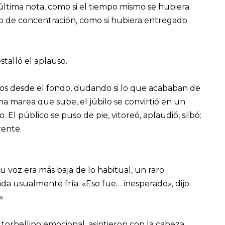
última nota, como si el tiempo mismo se hubiera
eno de concentración, como si hubiera entregado
stalló el aplauso.
os desde el fondo, dudando si lo que acababan de
na marea que sube, el júbilo se convirtió en un
El público se puso de pie, vitoreó, aplaudió, silbó:
rente.
u voz era más baja de lo habitual, un raro
 usualmente fría. «Eso fue… inesperado», dijo.
»
orbellino emocional, asintieron con la cabeza.