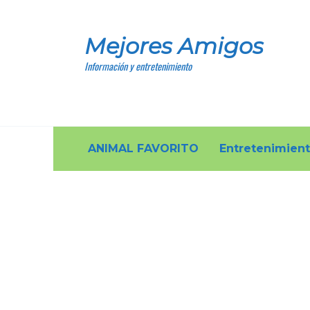
Skip
to
Mejores Amigos
content
Información y entretenimiento
ANIMAL FAVORITO
Entretenimien