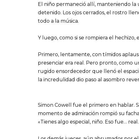
El niño permaneció allí, manteniendo la 
detenido. Los ojos cerrados, el rostro ll
todo a la música.
Y luego, como si se rompiera el hechizo, e
Primero, lentamente, con tímidos aplaus
presenciar era real. Pero pronto, como u
rugido ensordecedor que llenó el espacio. 
la incredulidad dio paso al asombro reve
Simon Cowell fue el primero en hablar. S
momento de admiración rompió su fachada
«Tienes algo especial, niño. Eso fue… real.
Los demás jueces, aún abrumados por el t