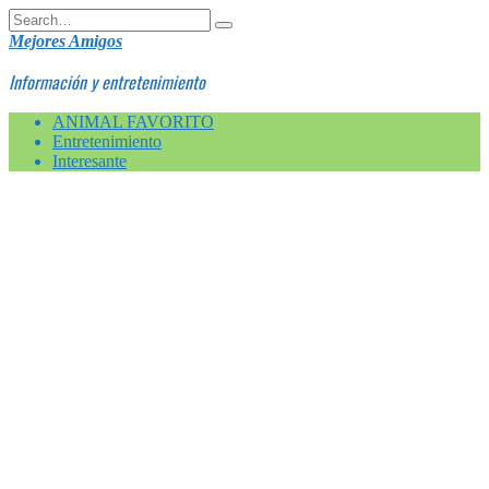
Skip
Search
to
for:
Mejores Amigos
content
Información y entretenimiento
ANIMAL FAVORITO
Entretenimiento
Interesante