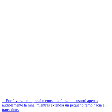
—Por favor… compre al menos una flor… —susurró apenas
audiblemente la niña, mientras extendía un pequeño ramo hacia el
transeúnte.