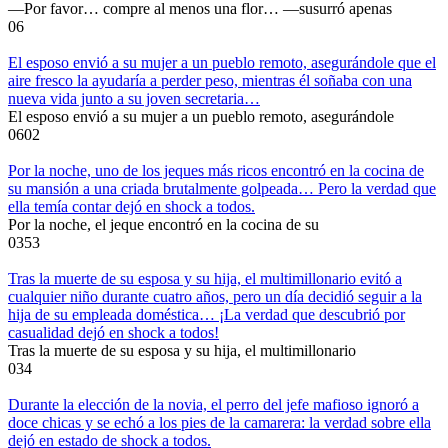
—Por favor… compre al menos una flor… —susurró apenas
0
6
El esposo envió a su mujer a un pueblo remoto, asegurándole que el
aire fresco la ayudaría a perder peso, mientras él soñaba con una
nueva vida junto a su joven secretaria…
El esposo envió a su mujer a un pueblo remoto, asegurándole
0
602
Por la noche, uno de los jeques más ricos encontró en la cocina de
su mansión a una criada brutalmente golpeada… Pero la verdad que
ella temía contar dejó en shock a todos.
Por la noche, el jeque encontró en la cocina de su
0
353
Tras la muerte de su esposa y su hija, el multimillonario evitó a
cualquier niño durante cuatro años, pero un día decidió seguir a la
hija de su empleada doméstica… ¡La verdad que descubrió por
casualidad dejó en shock a todos!
Tras la muerte de su esposa y su hija, el multimillonario
0
34
Durante la elección de la novia, el perro del jefe mafioso ignoró a
doce chicas y se echó a los pies de la camarera: la verdad sobre ella
dejó en estado de shock a todos.