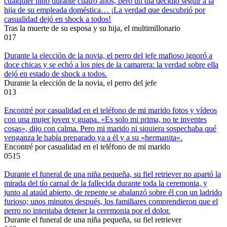
cualquier niño durante cuatro años, pero un día decidió seguir a la
hija de su empleada doméstica… ¡La verdad que descubrió por
casualidad dejó en shock a todos!
Tras la muerte de su esposa y su hija, el multimillonario
0
17
Durante la elección de la novia, el perro del jefe mafioso ignoró a
doce chicas y se echó a los pies de la camarera: la verdad sobre ella
dejó en estado de shock a todos.
Durante la elección de la novia, el perro del jefe
0
13
Encontré por casualidad en el teléfono de mi marido fotos y vídeos
con una mujer joven y guapa. «Es solo mi prima, no te inventes
cosas», dijo con calma. Pero mi marido ni siquiera sospechaba qué
venganza le había preparado ya a él y a su «hermanita».
Encontré por casualidad en el teléfono de mi marido
0
515
Durante el funeral de una niña pequeña, su fiel retriever no apartó la
mirada del tío carnal de la fallecida durante toda la ceremonia, y
junto al ataúd abierto, de repente se abalanzó sobre él con un ladrido
furioso; unos minutos después, los familiares comprendieron que el
perro no intentaba detener la ceremonia por el dolor.
Durante el funeral de una niña pequeña, su fiel retriever