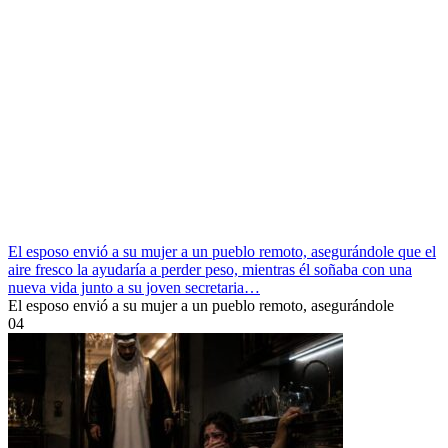
El esposo envió a su mujer a un pueblo remoto, asegurándole que el
aire fresco la ayudaría a perder peso, mientras él soñaba con una
nueva vida junto a su joven secretaria…
El esposo envió a su mujer a un pueblo remoto, asegurándole
0
4