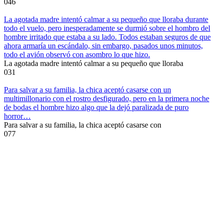
0
46
La agotada madre intentó calmar a su pequeño que lloraba durante
todo el vuelo, pero inesperadamente se durmió sobre el hombro del
hombre irritado que estaba a su lado. Todos estaban seguros de que
ahora armaría un escándalo, sin embargo, pasados unos minutos,
todo el avión observó con asombro lo que hizo.
La agotada madre intentó calmar a su pequeño que lloraba
0
31
Para salvar a su familia, la chica aceptó casarse con un
multimillonario con el rostro desfigurado, pero en la primera noche
de bodas el hombre hizo algo que la dejó paralizada de puro
horror…
Para salvar a su familia, la chica aceptó casarse con
0
77