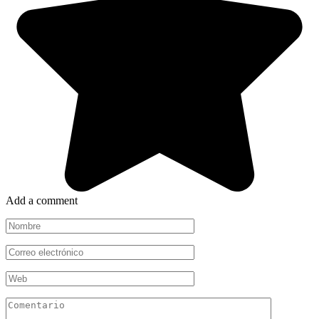
Add a comment
Nombre
*
Correo
electrónico
*
Web
Comentario