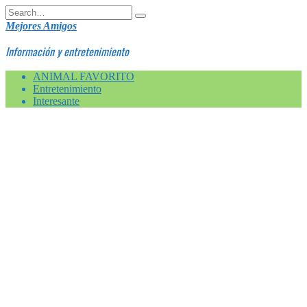
Skip
Search
to
for:
Mejores Amigos
content
Información y entretenimiento
ANIMAL FAVORITO
Entretenimiento
Interesante