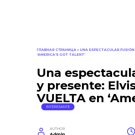
ГЛАВНАЯ СТРАНИЦА
»
UNA ESPECTACULAR FUSIÓN D
‘AMERICA’S GOT TALENT’
Una espectacula
y presente: Elv
VUELTA en ‘Amer
INTERESANTE
AUTHOR
Admin