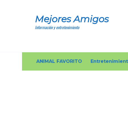
Skip
to
Mejores Amigos
content
Información y entretenimiento
ANIMAL FAVORITO
Entretenimien