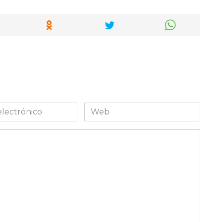
Web
co