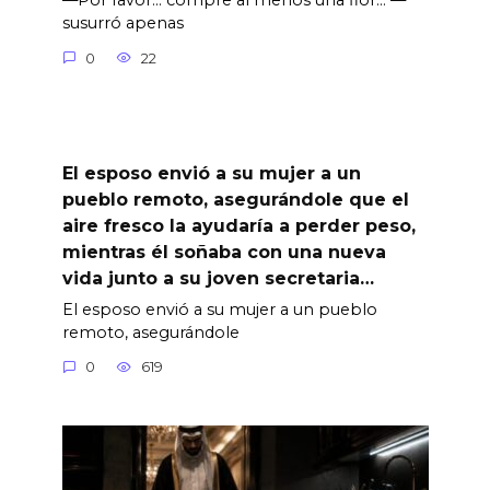
—Por favor… compre al menos una flor… —
susurró apenas
0
22
El esposo envió a su mujer a un
pueblo remoto, asegurándole que el
aire fresco la ayudaría a perder peso,
mientras él soñaba con una nueva
vida junto a su joven secretaria…
El esposo envió a su mujer a un pueblo
remoto, asegurándole
0
619