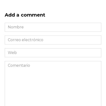
Add a comment
Nombre
*
Correo
electrónico
*
Web
Comentario