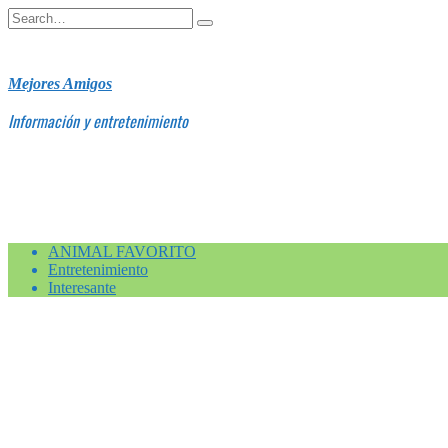
Skip
Search
to
for:
content
Mejores Amigos
Información y entretenimiento
ANIMAL FAVORITO
Entretenimiento
Interesante