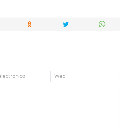
Web
co