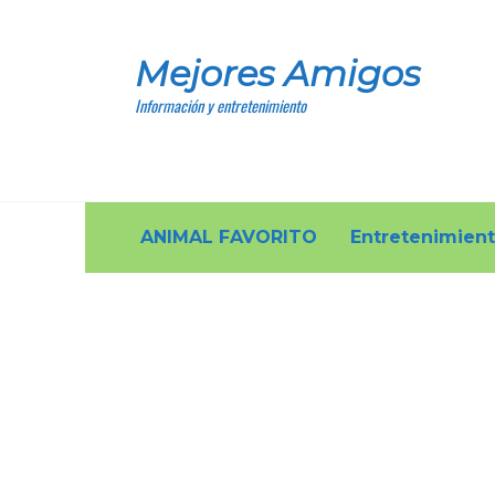
Skip
to
Mejores Amigos
content
Información y entretenimiento
ANIMAL FAVORITO
Entretenimien