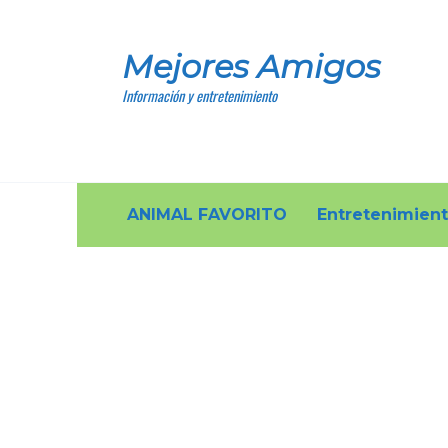
Skip
to
Mejores Amigos
content
Información y entretenimiento
ANIMAL FAVORITO
Entretenimien