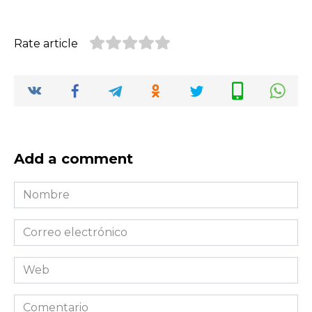
Rate article
Add a comment
Nombre
*
Correo
electrónico
*
Web
Comentario